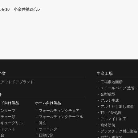
6-10 小金井第2ビル
企業
生産工場
先アウトドアブランド
工場敷地面積
スチールパイプ 造管
介
金型成型
アルミ生成
ルド向け製品
ホーム向け製品
アルミ押し出し成型
タンタープ
フォールディングチェア
T6～9熱処理
ニチャー類
フォールディングテーブル
アルマイト加工
ベキューグリル
脚立
粉体塗装
ントテント
オーニング
プラスチック射出製造
火台
日除け類
縫製・組立て