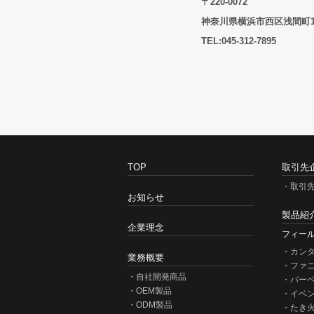
〒220-0072
神奈川県横浜市西区浅間町1-
TEL:045-312-7895
TOP
取引先
取引
お知らせ
製品紹
企業理念
フィー
カン
業務概要
ファ
自社開発商品
バー
OEM製品
イベ
ODM製品
たき