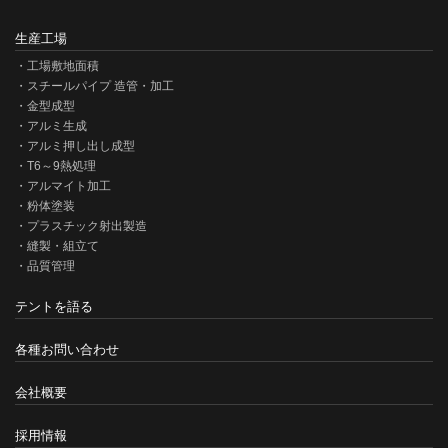
生産工場
工場敷地面積
スチールパイプ 造管・加工
金型成型
アルミ生成
アルミ押し出し成型
T6～9熱処理
アルマイト加工
粉体塗装
プラスチック射出製造
縫製・組立て
品質管理
テントを語る
各種お問い合わせ
会社概要
採用情報