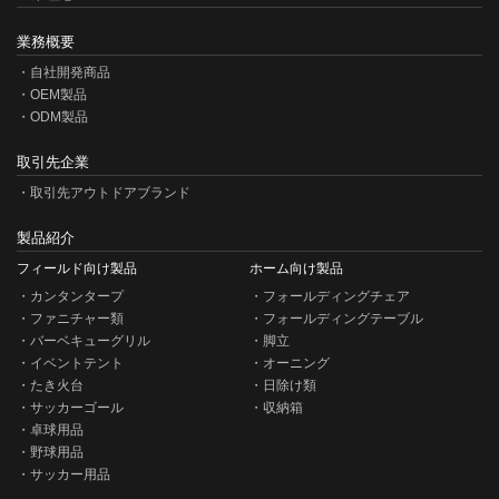
業務概要
自社開発商品
OEM製品
ODM製品
取引先企業
取引先アウトドアブランド
製品紹介
フィールド向け製品
ホーム向け製品
カンタンタープ
フォールディングチェア
ファニチャー類
フォールディングテーブル
バーベキューグリル
脚立
イベントテント
オーニング
たき火台
日除け類
サッカーゴール
収納箱
卓球用品
野球用品
サッカー用品