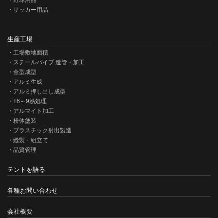
野球用品
サッカー用品
生産工場
工場敷地面積
スチールパイプ 造管・加工
金型成型
アルミ生成
アルミ押し出し成型
T6～9熱処理
アルマイト加工
粉体塗装
プラスチック射出製造
縫製・組立て
品質管理
テントを語る
各種お問い合わせ
会社概要