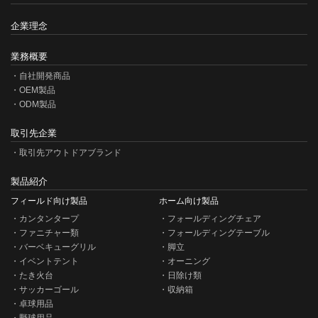
企業理念
業務概要
自社開発商品
OEM製品
ODM製品
取引先企業
取引先アウトドアブランド
製品紹介
フィールド向け製品
ホーム向け製品
カンタンタープ
フォールディングチェア
ファニチャー類
フォールディングテーブル
バーベキューグリル
脚立
イベントテント
オーニング
たき火台
日除け類
サッカーゴール
収納箱
卓球用品