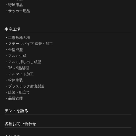
野球用品
サッカー用品
生産工場
工場敷地面積
スチールパイプ 造管・加工
金型成型
アルミ生成
アルミ押し出し成型
T6～9熱処理
アルマイト加工
粉体塗装
プラスチック射出製造
縫製・組立て
品質管理
テントを語る
各種お問い合わせ